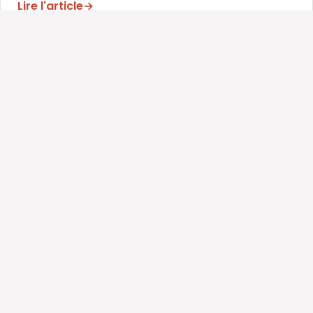
Lire l'article
→
CONSEILS AUTOMOBILES
April 11, 2022
Le concept de la conciergerie