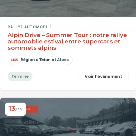
RALLYE AUTOMOBILE
Alpin Drive – Summer Tour : notre rallye
automobile estival entre supercars et
sommets alpins
Région d’Évian et Alpes
Voir l'événement
Terminé
13
APR