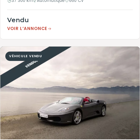
37 300 km
Automatique
660 CV
Vendu
VOIR L’ANNONCE
VÉHICULE VENDU