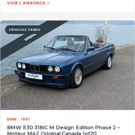
VOIR L’ANNONCE
VÉHICULE VENDU
BMW · 1991
BMW E30 318iC M Design Edition Phase 2 –
Moteur M42 Original Canada 1of20